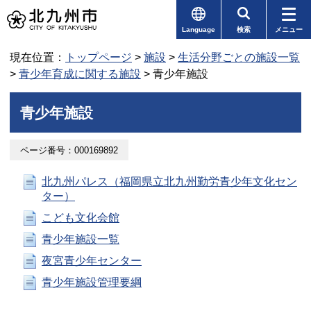
Language
検索
メニュー
現在位置：
トップページ
>
施設
>
生活分野ごとの施設一覧
>
青少年育成に関する施設
> 青少年施設
青少年施設
ページ番号：000169892
北九州パレス（福岡県立北九州勤労青少年文化セン
ター）
こども文化会館
青少年施設一覧
夜宮青少年センター
青少年施設管理要綱