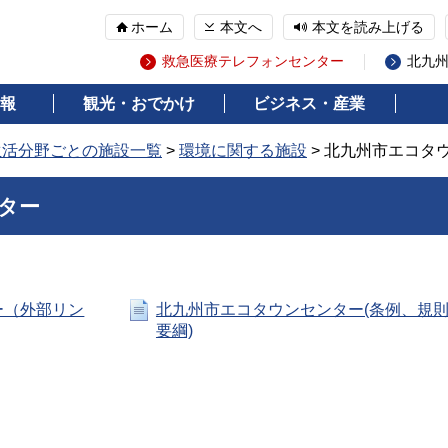
ホーム
本文へ
本文を読み上げる
救急医療テレフォンセンター
北九
報
観光・おでかけ
ビジネス・産業
生活分野ごとの施設一覧
>
環境に関する施設
> 北九州市エコタ
ター
ー（外部リン
北九州市エコタウンセンター(条例、規
要綱)