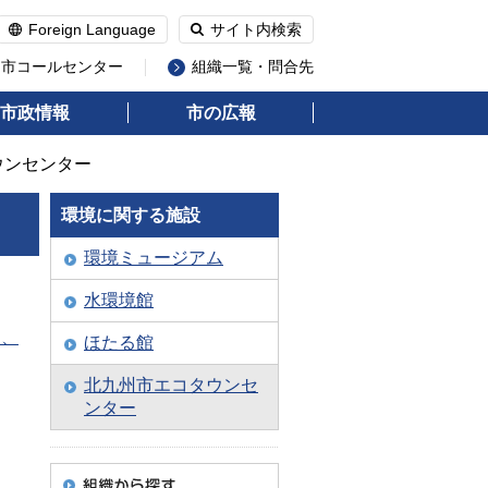
Foreign Language
サイト内検索
州市コールセンター
組織一覧・問合先
市政情報
市の広報
ウンセンター
環境に関する施設
環境ミュージアム
水環境館
則、
ほたる館
北九州市エコタウンセ
ンター