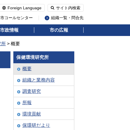
Foreign Language
サイト内検索
州市コールセンター
組織一覧・問合先
市政情報
市の広報
究所
> 概要
保健環境研究所
概要
組織と業務内容
調査研究
所報
環境貢献
保環研だより