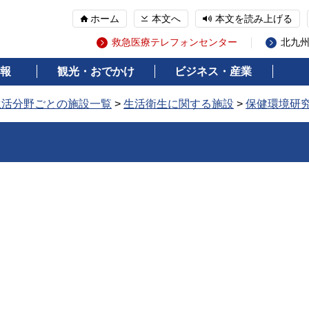
ホーム
本文へ
本文を読み上げる
救急医療テレフォンセンター
北九
報
観光・おでかけ
ビジネス・産業
生活分野ごとの施設一覧
>
生活衛生に関する施設
>
保健環境研