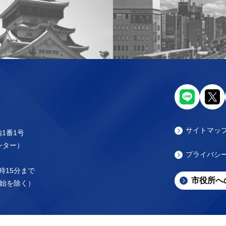
サイトマッ
内1番1号
センター）
プライバシ
時15分まで
市役所へ
始を除く）