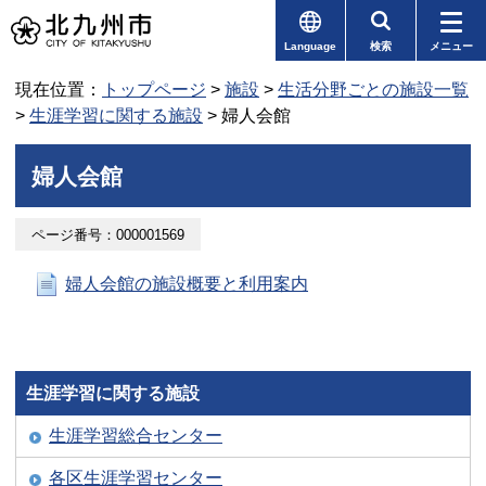
Language
検索
メニュー
現在位置：
トップページ
>
施設
>
生活分野ごとの施設一覧
>
生涯学習に関する施設
> 婦人会館
婦人会館
ページ番号：000001569
婦人会館の施設概要と利用案内
生涯学習に関する施設
生涯学習総合センター
各区生涯学習センター