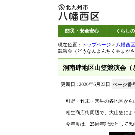
防災・安全安心
くらしの
現在位置：
トップページ
>
八幡西
競演会（どうなんよんちくやまかさ
洞南肆地区山笠競演会（
更新日 : 2026年6月23日
ページ番号：
引野・竹末・穴生の各地区から山
相生商店街周辺で、大山笠によ
今年度は、25周年記念として黒