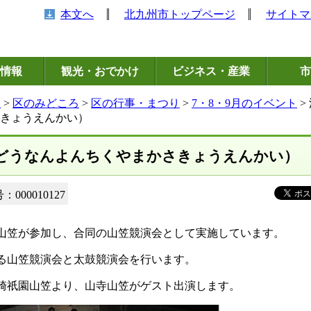
本文へ
北九州市トップページ
サイトマ
情報
観光・おでかけ
ビジネス・産業
市
区
>
区のみどころ
>
区の行事・まつり
>
7・8・9月のイベント
>
きょうえんかい）
どうなんよんちくやまかさきょうえんかい）
000010127
笠が参加し、合同の山笠競演会として実施しています。
る山笠競演会と太鼓競演会を行います。
崎祇園山笠より、山寺山笠がゲスト出演します。