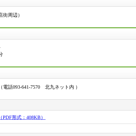
店街周辺）
分
分
093-641-7570 北九ネット内 ）
DF形式：408KB）