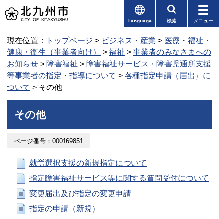
Language
検索
メニュー
現在位置：
トップページ
>
ビジネス・産業
>
医療・福祉・
健康・衛生（事業者向け）
>
福祉
>
事業者のみなさまへの
お知らせ
>
障害福祉
>
障害福祉サービス・障害児通所支援
等事業者の指定・指導について
>
各種指定申請（届出）に
ついて
> その他
その他
ページ番号：000169851
就労選択支援の新規指定について
指定障害福祉サービス等に関する質問受付について
変更届出及び指定の変更申請
指定の申請（新規）