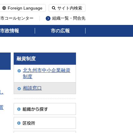
Foreign Language
サイト内検索
州市コールセンター
組織一覧・問合先
市政情報
市の広報
融資制度
北九州市中小企業融資
制度
相談窓口
し
置