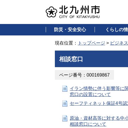
防災・安全安心
くらしの情
現在位置：
トップページ
>
ビジネ
相談窓口
ページ番号：000169867
イラン情勢に伴う影響等に
窓口の設置について
セーフティネット保証4号認
原油・資材高等に対する中
相談窓口について