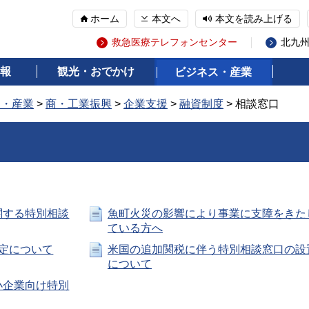
ホーム
本文へ
本文を読み上げる
救急医療テレフォンセンター
北九
報
観光・おでかけ
ビジネス・産業
ス・産業
>
商・工業振興
>
企業支援
>
融資制度
> 相談窓口
関する特別相談
魚町火災の影響により事業に支障をきた
ている方へ
定について
米国の追加関税に伴う特別相談窓口の設
について
小企業向け特別