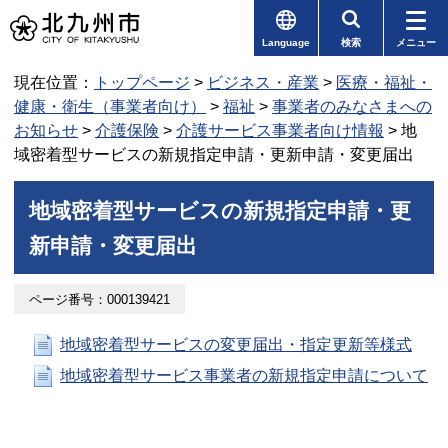
Language
検索
メニュー
現在位置：
トップページ
>
ビジネス・産業
>
医療・福祉・
健康・衛生（事業者向け）
>
福祉
>
事業者のみなさまへの
お知らせ
>
介護保険
>
介護サービス事業者向け情報
> 地
域密着型サービスの新規指定申請・更新申請・変更届出
地域密着型サービスの新規指定申請・更
新申請・変更届出
ページ番号：000139421
地域密着型サービスの変更届出・指定更新等様式
地域密着型サービス事業者の新規指定申請について