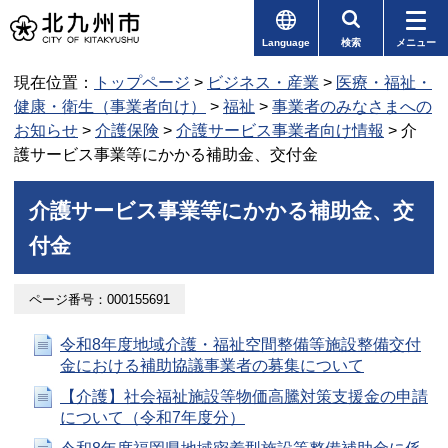
Language
検索
メニュー
現在位置：
トップページ
>
ビジネス・産業
>
医療・福祉・
健康・衛生（事業者向け）
>
福祉
>
事業者のみなさまへの
お知らせ
>
介護保険
>
介護サービス事業者向け情報
> 介
護サービス事業等にかかる補助金、交付金
介護サービス事業等にかかる補助金、交
付金
ページ番号：000155691
令和8年度地域介護・福祉空間整備等施設整備交付
金における補助協議事業者の募集について
【介護】社会福祉施設等物価高騰対策支援金の申請
について（令和7年度分）