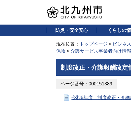
防災・安全安心
くらしの情
現在位置：
トップページ
>
ビジネ
保険
>
介護サービス事業者向け情
制度改正・介護報酬改定
ページ番号：000151389
令和6年度 制度改正・介護