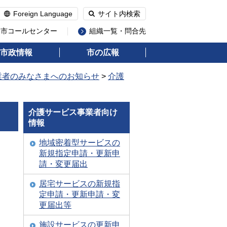
Foreign Language
サイト内検索
州市コールセンター
組織一覧・問合先
市政情報
市の広報
業者のみなさまへのお知らせ
>
介護
介護サービス事業者向け
情報
地域密着型サービスの
新規指定申請・更新申
請・変更届出
居宅サービスの新規指
定申請・更新申請・変
更届出等
施設サービスの更新申