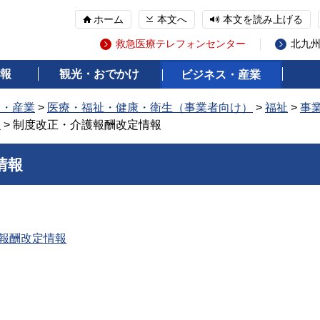
ホーム
本文へ
本文を読み上げる
救急医療テレフォンセンター
北九
報
観光・おでかけ
ビジネス・産業
ス・産業
>
医療・福祉・健康・衛生（事業者向け）
>
福祉
>
事
報
> 制度改正・介護報酬改定情報
情報
報酬改定情報