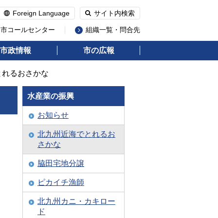
Foreign Language
サイト内検索
州市コールセンター
組織一覧・問合先
市政情報
市の広報
とれるおさかな
水産業の振興
お知らせ
北九州近海でとれるお
さかな
脇田宅地分譲
ピカイチ漁師
北九州カニ・カキロー
ド