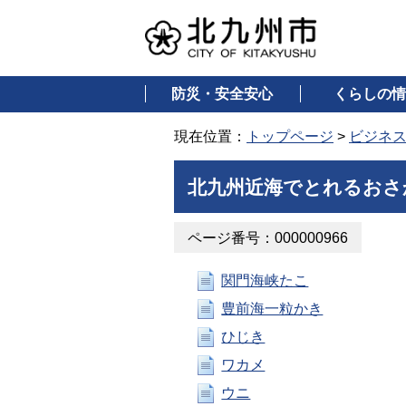
防災・安全安心
くらしの情
現在位置：
トップページ
>
ビジネ
北九州近海でとれるおさ
ページ番号：000000966
関門海峡たこ
豊前海一粒かき
ひじき
ワカメ
ウニ