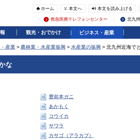
ホーム
本文へ
本文を読み上げる
救急医療テレフォンセンター
北九
報
観光・おでかけ
ビジネス・産業
ス・産業
>
農林業・水産業振興
>
水産業の振興
> 北九州近海で
かな
豊前本ガニ
あかもく
コウイカ
サワラ
カサゴ（アラカブ）