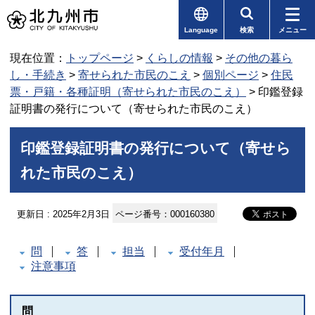
Language
検索
メニュー
現在位置：
トップページ
>
くらしの情報
>
その他の暮ら
し・手続き
>
寄せられた市民のこえ
>
個別ページ
>
住民
票・戸籍・各種証明（寄せられた市民のこえ）
> 印鑑登録
証明書の発行について（寄せられた市民のこえ）
印鑑登録証明書の発行について（寄せら
れた市民のこえ）
更新日 : 2025年2月3日
ページ番号：000160380
問
答
担当
受付年月
注意事項
問