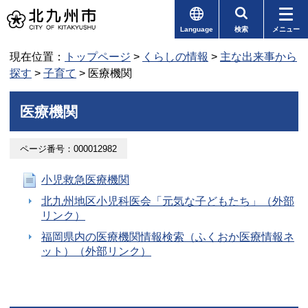
Language
検索
メニュー
現在位置：
トップページ
>
くらしの情報
>
主な出来事から
探す
>
子育て
> 医療機関
医療機関
ページ番号：000012982
小児救急医療機関
北九州地区小児科医会「元気な子どもたち」（外部
リンク）
福岡県内の医療機関情報検索（ふくおか医療情報ネ
ット）（外部リンク）