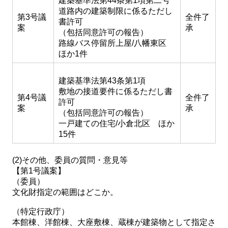
建築基準法第44条第1項第二号
道路内の建築制限に係るただし
第3号議
全件了
書許可
案
承
（包括同意許可の報告）
路線バス停留所上屋/八幡東区
ほか1件
建築基準法第43条第1項
敷地の接道要件に係るただし書
第4号議
全件了
許可
案
承
（包括同意許可の報告）
一戸建ての住宅/小倉北区 ほか
15件
(2)その他、委員の質問・意見等
【第1号議案】
（委員）
文化財指定の範囲はどこか。
（特定行政庁）
本館棟、洋館棟、大座敷棟、蔵棟が建築物として指定さ