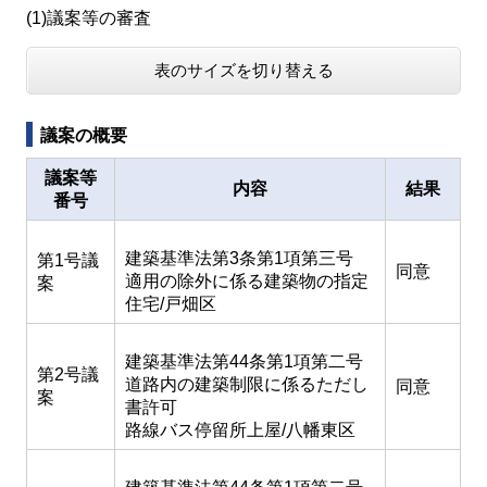
(1)議案等の審査
表のサイズを切り替える
議案の概要
議案等
内容
結果
番号
建築基準法第3条第1項第三号
第1号議
同意
適用の除外に係る建築物の指定
案
住宅/戸畑区
建築基準法第44条第1項第二号
第2号議
道路内の建築制限に係るただし
同意
案
書許可
路線バス停留所上屋/八幡東区