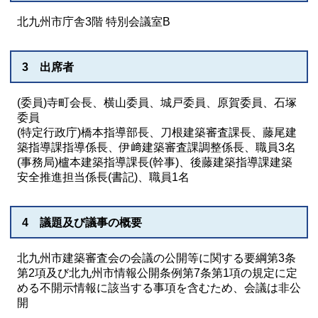
北九州市庁舎3階 特別会議室B
3 出席者
(委員)寺町会長、横山委員、城戸委員、原賀委員、石塚
委員
(特定行政庁)橋本指導部長、刀根建築審査課長、藤尾建
築指導課指導係長、伊﨑建築審査課調整係長、職員3名
(事務局)櫨本建築指導課長(幹事)、後藤建築指導課建築
安全推進担当係長(書記)、職員1名
4 議題及び議事の概要
北九州市建築審査会の会議の公開等に関する要綱第3条
第2項及び北九州市情報公開条例第7条第1項の規定に定
める不開示情報に該当する事項を含むため、会議は非公
開