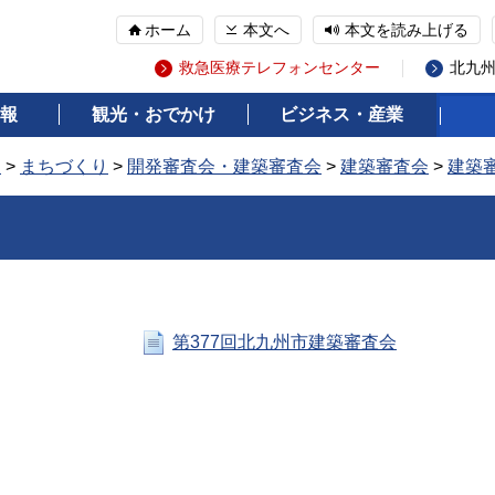
ホーム
本文へ
本文を読み上げる
救急医療テレフォンセンター
北九
報
観光・おでかけ
ビジネス・産業
報
>
まちづくり
>
開発審査会・建築審査会
>
建築審査会
>
建築
第377回北九州市建築審査会