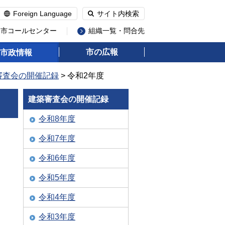
Foreign Language
サイト内検索
州市コールセンター
組織一覧・問合先
市の広報
市政情報
審査会の開催記録
> 令和2年度
建築審査会の開催記録
令和8年度
令和7年度
令和6年度
令和5年度
令和4年度
令和3年度