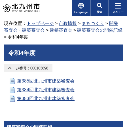
Language
検索
メニュー
現在位置：
トップページ
>
市政情報
>
まちづくり
>
開発
審査会・建築審査会
>
建築審査会
>
建築審査会の開催記録
> 令和4年度
令和4年度
ページ番号：000163898
第385回北九州市建築審査会
第384回北九州市建築審査会
第383回北九州市建築審査会