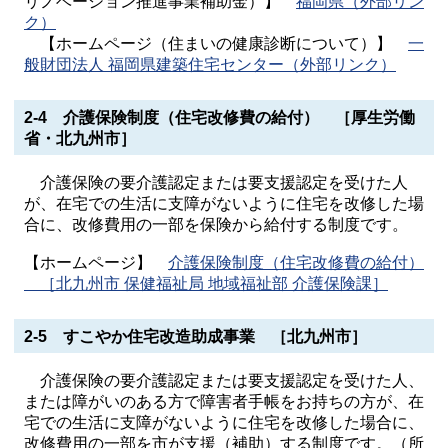
リノベーション推進事業補助金）】
福岡県（外部リン
ク）
【ホームページ（住まいの健康診断について）】
一
般財団法人 福岡県建築住宅センター（外部リンク）
2-4 介護保険制度（住宅改修費の給付） ［厚生労働
省・北九州市］
介護保険の要介護認定または要支援認定を受けた人
が、在宅での生活に支障がないように住宅を改修した場
合に、改修費用の一部を保険から給付する制度です。
【ホームページ】
介護保険制度（住宅改修費の給付）
［北九州市 保健福祉局 地域福祉部 介護保険課］
2-5 すこやか住宅改造助成事業 ［北九州市］
介護保険の要介護認定または要支援認定を受けた人、
または障がいのある方で障害者手帳をお持ちの方が、在
宅での生活に支障がないように住宅を改修した場合に、
改修費用の一部を市が支援（補助）する制度です。（所