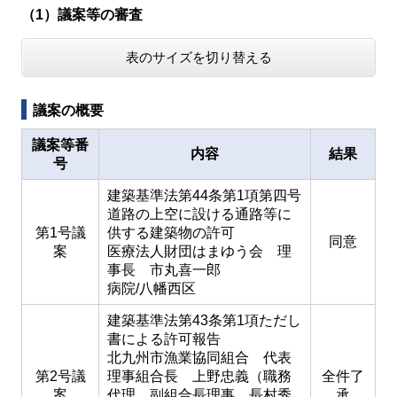
（1）議案等の審査
表のサイズを切り替える
議案の概要
議案等番
内容
結果
号
建築基準法第44条第1項第四号
道路の上空に設ける通路等に
第1号議
供する建築物の許可
同意
案
医療法人財団はまゆう会 理
事長 市丸喜一郎
病院/八幡西区
建築基準法第43条第1項ただし
書による許可報告
北九州市漁業協同組合 代表
第2号議
理事組合長 上野忠義（職務
全件了
案
代理 副組合長理事 長村秀
承