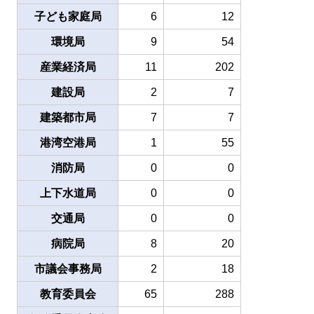
子ども家庭局
6
12
環境局
9
54
産業経済局
11
202
建設局
2
7
建築都市局
7
7
港湾空港局
1
55
消防局
0
0
上下水道局
0
0
交通局
0
0
病院局
8
20
市議会事務局
2
18
教育委員会
65
288