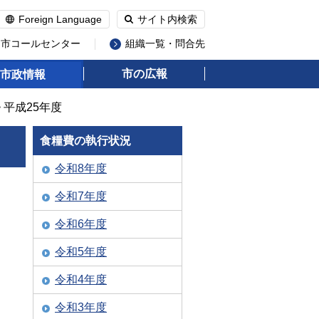
Foreign Language
サイト内検索
州市コールセンター
組織一覧・問合先
市の広報
市政情報
> 平成25年度
食糧費の執行状況
令和8年度
令和7年度
令和6年度
令和5年度
令和4年度
令和3年度