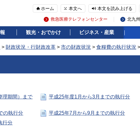
ホーム
本文へ
本文を読み上げる
救急医療テレフォンセンター
北九
報
観光・おでかけ
ビジネス・産業
報
>
財政状況・行財政改革
>
市の財政状況
>
食糧費の執行状況
納整理期間）まで
平成25年度1月から3月までの執行分
までの執行分
平成25年7月から9月までの執行分
執行分