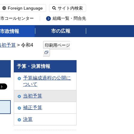
Foreign Language
サイト内検索
州市コールセンター
組織一覧・問合先
市の広報
市政情報
当初予算
> 令和4
印刷用ページ
予算・決算情報
予算編成過程の公開に
ついて
当初予算
補正予算
決算