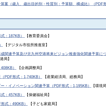
予算案（歳入、歳出目的別・性質別：予算額、構成比）（PDF
式：187KB）
【教育委員会】
）
【デジタル市役所推進室】
形成関連予算及び北九州空港将来ビジョン推進強化関連予算に
港局】
08KB）
【企画調整局】
DF形式：1,740KB）
【産業経済局、総務局】
・イノベーション関連予算（PDF形式：1,195KB）
【環境
式：457KB）
【保健福祉局】
形式：490KB）
【子ども家庭局】