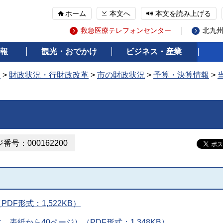
ホーム
本文へ
本文を読み上げる
救急医療テレフォンセンター
北九
報
観光・おでかけ
ビジネス・産業
報
>
財政状況・行財政改革
>
市の財政状況
>
予算・決算情報
>
番号：000162200
F形式：1,522KB）
表紙から40ページ）（PDF形式：1,348KB）