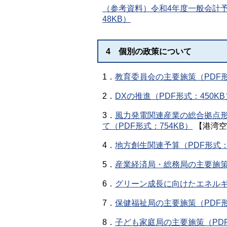
（参考資料）令和4年度一般会計
48KB）
4 個別の政策について
1．
教育委員会の主要施策（PDF形
2．
DXの推進（PDF形式：450KB
3．
風力発電関連産業の総合拠点
て（PDF形式：754KB）
【港湾空
4．
地方創生関連予算（PDF形式：4
5．
産業経済局・総務局の主要施策（P
6．
グリーン成長に向けたエネルギー
7．
保健福祉局の主要施策（PDF形
8．
子ども家庭局の主要施策（PDF