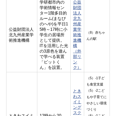
学研都市内の
公益
学術情報セン
財団
ター1階多目的
法人
ルーム(まなび
北九
のへや)を平日1
州産
公益財団法人
5時～17時に小
業学
（8）赤ちゃ
北九州産業学
学生の居場所
術推
んの駅
術推進機構
として提供。
進機
ITを活用した光
構
の3原色を遊ん
（外
で学べる装置
部リ
「ビットく
ン
ん」を設置。
ク）
（5）-1子ど
も食堂支援
（5）-2こど
とき
わス
もや子育てに
イミ
やさしい環境
ング
づくり
スク
ときわスイミ
12時から20
（6）-1こど