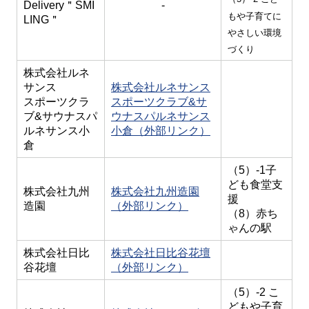
Delivery＂SMI
-
もや子育てに
LING＂
やさしい環境
づくり
株式会社ルネ
サンス
株式会社ルネサンス
スポーツクラ
スポーツクラブ&サ
ブ&サウナスパ
ウナスパルネサンス
ルネサンス小
小倉（外部リンク）
倉
（5）-1子
ども食堂支
株式会社九州
株式会社九州造園
援
造園
（外部リンク）
（8）赤ち
ゃんの駅
株式会社日比
株式会社日比谷花壇
谷花壇
（外部リンク）
（5）-2 こ
どもや子育