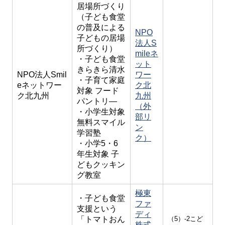
居場所づくり
（子ども食堂
の普及による
NPO
子どもの居場
法人S
所づくり）
mileネ
・子ども食堂
ット
きらきら清水
NPO法人Smil
ワー
・子育て家庭
eネットワー
ク北
対象 フード
ク北九州
九州
パントリ―
（外
・小学生対象
部リ
無料スマイル
ン
学習塾
ク）
・小学5・6
年生対象 子
どもクッキン
グ教室
極東
・子ども食堂
ファ
支援という
ディ
「トマトおん
（5）-2こど
株式