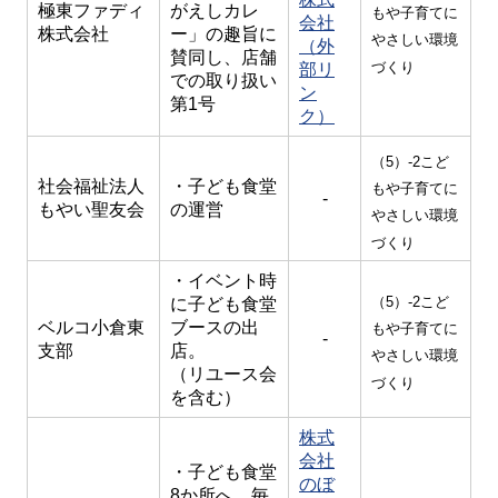
極東ファディ
がえしカレ
もや子育てに
会社
株式会社
ー」の趣旨に
やさしい環境
（外
賛同し、店舗
づくり
部リ
での取り扱い
ン
第1号
ク）
（5）-2こど
社会福祉法人
・子ども食堂
もや子育てに
-
もやい聖友会
の運営
やさしい環境
づくり
・イベント時
（5）-2こど
に子ども食堂
ベルコ小倉東
ブースの出
もや子育てに
-
支部
店。
やさしい環境
（リユース会
づくり
を含む）
株式
会社
・子ども食堂
のぼ
8か所へ、毎