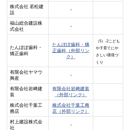
株式会社 若松建
-
設
福山総合建設株
-
式会社
（5）-2こども
たんぽぽ歯科・矯
たんぽぽ歯科・
や子育てにや
正歯科（外部リン
矯正歯科
さしい環境づ
ク）
くり
有限会社ヤマウ
-
興産
有限会社岩﨑建
有限会社岩﨑建装
装
（外部リンク）
株式会社千葉工
株式会社千葉工務
務店
店（外部リンク）
村上建設株式会
-
社