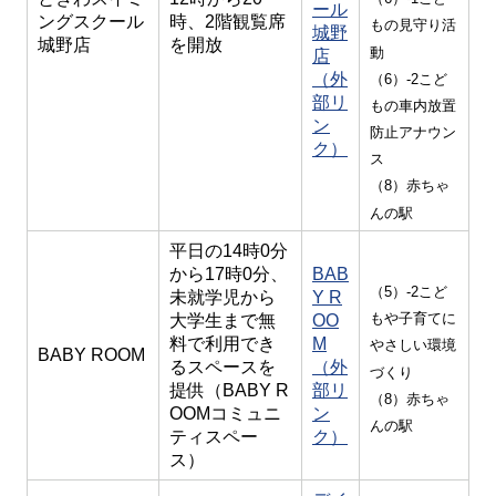
ール
ングスクール
時、2階観覧席
もの見守り活
城野
城野店
を開放
動
店
（外
（6）-2こど
部リ
もの車内放置
ン
防止アナウン
ク）
ス
（8）赤ちゃ
んの駅
平日の14時0分
から17時0分、
BAB
（5）-2こど
未就学児から
Y R
もや子育てに
大学生まで無
OO
料で利用でき
M
やさしい環境
BABY ROOM
るスペースを
（外
づくり
提供（BABY R
部リ
（8）赤ちゃ
OOMコミュニ
ン
んの駅
ティスペー
ク）
ス）