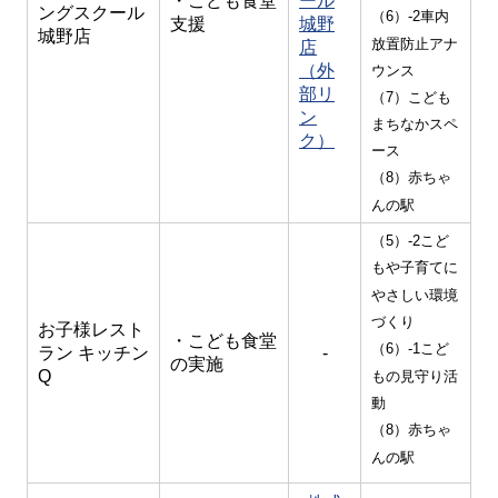
・こども食堂
ール
ングスクール
（6）-2車内
支援
城野
城野店
放置防止アナ
店
（外
ウンス
部リ
（7）こども
ン
まちなかスペ
ク）
ース
（8）赤ちゃ
んの駅
（5）-2こど
もや子育てに
やさしい環境
づくり
お子様レスト
・こども食堂
（6）-1こど
ラン キッチン
-
の実施
Q
もの見守り活
動
（8）赤ちゃ
んの駅