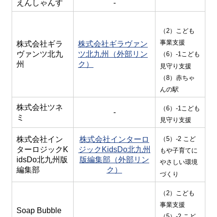
えんしゃんす
-
（2）こども
事業支援
株式会社ギラ
株式会社ギラヴァン
ヴァンツ北九
ツ北九州（外部リン
（6）-1こども
州
ク）
見守り支援
（8）赤ちゃ
んの駅
株式会社ツネ
（6）-1こども
-
ミ
見守り支援
株式会社イン
株式会社インターロ
（5）-2 こど
ターロジックK
ジックKidsDo北九州
もや子育てに
idsDo北九州版
版編集部（外部リン
やさしい環境
編集部
ク）
づくり
（2）こども
事業支援
Soap Bubble
（5）-2
こど