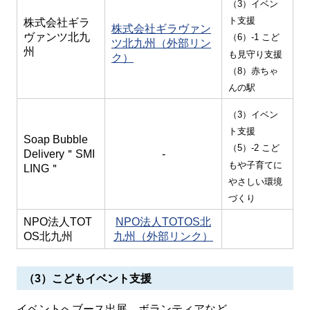
（3）イベン
ト支援
株式会社ギラ
株式会社ギラヴァン
ヴァンツ北九
（6）-1 こど
ツ北九州（外部リン
州
も見守り支援
ク）
（8）赤ちゃ
んの駅
（3）イベン
ト支援
Soap Bubble
（5）-2
こど
Delivery＂SMI
-
もや子育てに
LING＂
やさしい環境
づくり
NPO法人TOT
NPO法人TOTOS北
OS北九州
九州（外部リンク）
（3）こどもイベント支援
イベントへブース出展、ボランティアなど