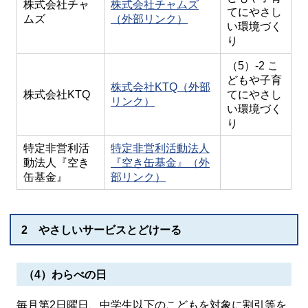
株式会社チャ
株式会社チャムズ
てにやさし
ムズ
（外部リンク）
い環境づく
り
（5）-2 こ
どもや子育
株式会社KTQ（外部
株式会社KTQ
てにやさし
リンク）
い環境づく
り
特定非営利活
特定非営利活動法人
動法人『空き
『空き缶基金』（外
缶基金』
部リンク）
2 やさしいサービスとどけーる
（4）わらべの日
毎月第2日曜日、中学生以下のこどもを対象に割引等を