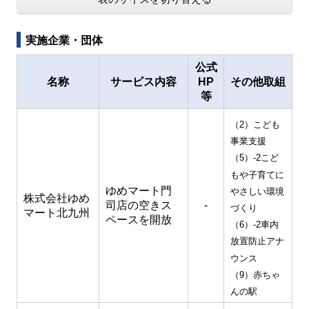
実施企業・団体
公式
名称
サービス内容
HP
その他取組
等
（2）こども
事業支援
（5）-2こど
もや子育てに
ゆめマート門
やさしい環境
株式会社ゆめ
司店の空きス
-
づくり
マート北九州
ペースを開放
（6）-2車内
放置防止アナ
ウンス
（9）赤ちゃ
んの駅