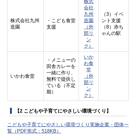
株式
会社
九州
（3）イベ
株式会社九州
・こども食堂
造園
ント支援
造園
支援
（外
（8）赤ち
部リ
ゃんの駅
ン
ク）
いか
・メニューの
わ食
田舎カレーを
堂
一緒に作り、
いかわ食堂
（外
無料で提供し
部リ
ている（不定
ン
期）
ク）
【2 こどもや子育てにやさしい環境づくり】
こどもや子育てにやさしい環境づくり実施企業・団体一
覧（PDF形式：518KB）