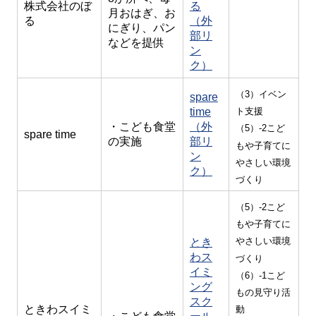
株式会社のぼ
る
月おはぎ、お
る
（外
にぎり、パン
部リ
などを提供
ン
ク）
（3）イベン
spare
time
ト支援
・こども食堂
（外
（5）-2こど
spare time
の実施
部リ
もや子育てに
ン
やさしい環境
ク）
づくり
（5）-2こど
もや子育てに
やさしい環境
とき
わス
づくり
イミ
（6）-1こど
ング
もの見守り活
スク
ときわスイミ
動