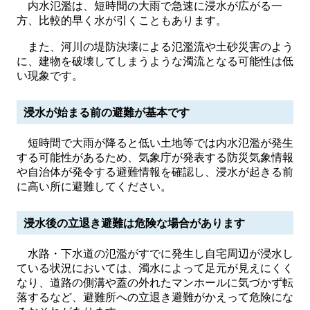
内水氾濫は、短時間の大雨で急速に浸水が広がる一
方、比較的早く水が引くこともあります。
また、河川の堤防決壊による氾濫流や土砂災害のよう
に、建物を破壊してしまうような濁流となる可能性は低
い現象です。
浸水が始まる前の避難が基本です
短時間で大雨が降ると低い土地等では内水氾濫が発生
する可能性があるため、気象庁が発表する防災気象情報
や自治体が発令する避難情報を確認し、浸水が起きる前
に高い所に避難してください。
浸水後の立退き避難は危険な場合があります
水路・下水道の氾濫がすでに発生し自宅周辺が浸水し
ている状況においては、濁水によって足元が見えにくく
なり、道路の側溝や蓋の外れたマンホールに気づかず転
落するなど、避難所への立退き避難がかえって危険にな