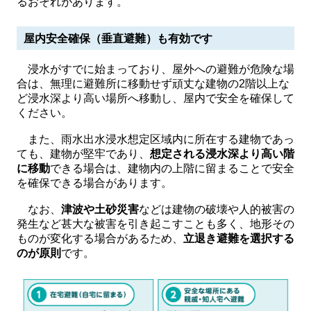
るおそれがあります。
屋内安全確保（垂直避難）も有効です
浸水がすでに始まっており、屋外への避難が危険な場
合は、無理に避難所に移動せず頑丈な建物の2階以上な
ど浸水深より高い場所へ移動し、屋内で安全を確保して
ください。
また、雨水出水浸水想定区域内に所在する建物であっ
ても、建物が堅牢であり、
想定される浸水深より高い階
に移動
できる場合は、建物内の上階に留まることで安全
を確保できる場合があります。
なお、
津波や土砂災害
などは建物の破壊や人的被害の
発生など甚大な被害を引き起こすことも多く、地形その
ものが変化する場合があるため、
立退き避難を選択する
のが原則
です。