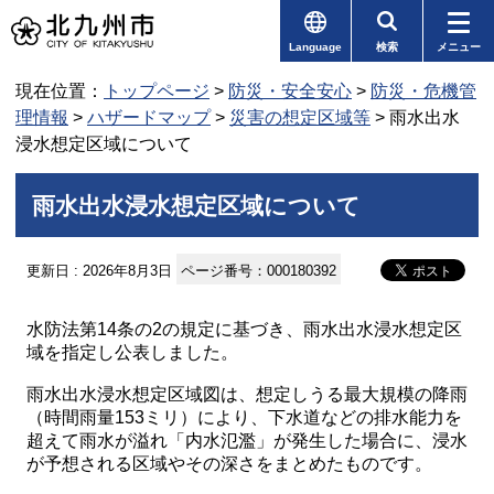
Language
検索
メニュー
現在位置：
トップページ
>
防災・安全安心
>
防災・危機管
理情報
>
ハザードマップ
>
災害の想定区域等
> 雨水出水
浸水想定区域について
雨水出水浸水想定区域について
更新日 : 2026年8月3日
ページ番号：000180392
水防法第14条の2の規定に基づき、雨水出水浸水想定区
域を指定し公表しました。
雨水出水浸水想定区域図は、想定しうる最大規模の降雨
（時間雨量153ミリ）により、下水道などの排水能力を
超えて雨水が溢れ「内水氾濫」が発生した場合に、浸水
が予想される区域やその深さをまとめたものです。