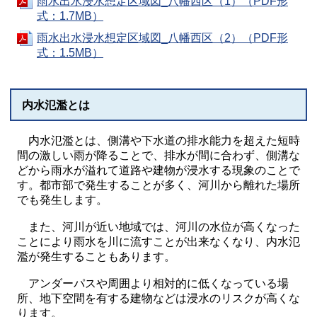
雨水出水浸水想定区域図_八幡西区（1）（PDF形
式：1.7MB）
雨水出水浸水想定区域図_八幡西区（2）（PDF形
式：1.5MB）
内水氾濫とは
内水氾濫とは、側溝や下水道の排水能力を超えた短時
間の激しい雨が降ることで、排水が間に合わず、側溝な
どから雨水が溢れて道路や建物が浸水する現象のことで
す。都市部で発生することが多く、河川から離れた場所
でも発生します。
また、河川が近い地域では、河川の水位が高くなった
ことにより雨水を川に流すことが出来なくなり、内水氾
濫が発生することもあります。
アンダーパスや周囲より相対的に低くなっている場
所、地下空間を有する建物などは浸水のリスクが高くな
ります。