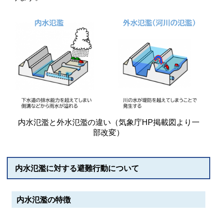
内水氾濫と外水氾濫の違い（気象庁HP掲載図より一
部改変）
内水氾濫に対する避難行動について
内水氾濫の特徴