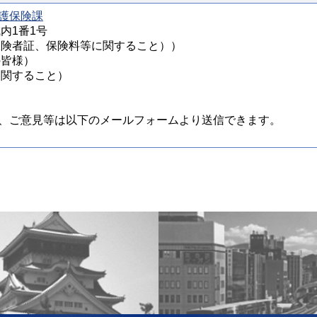
護保険課
城内1番1号
様（被保険者証、保険料等に関すること））
の皆様）
定に関すること）
、ご意見等は以下のメールフォームより送信できます。