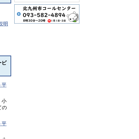
説明
ービ
～平
、小
ての
～平