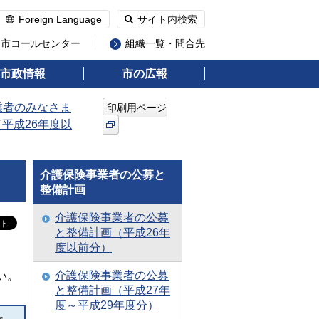
Foreign Language
サイト内検索
州市コールセンター
組織一覧・問合先
市政情報
市の広報
業者のみなさま
印刷用ページ
平成26年度以
介護保険事業者の公募と
整備計画
介護保険事業者の公募
と整備計画（平成26年
度以前分）
介護保険事業者の公募
い。
と整備計画（平成27年
度～平成29年度分）