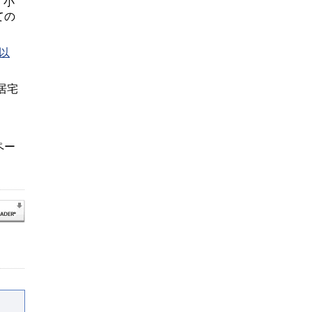
、小
ての
以
居宅
ペー