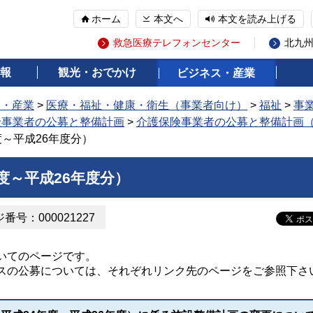
ホーム
本文へ
本文を読み上げる
救急医療テレフォンセンター
北九
報
観光・おでかけ
ビジネス・産業
ス・産業
>
医療・福祉・健康・衛生（事業者向け）
>
福祉
>
事
険事業者の公募と整備計画
>
介護保険事業者の公募と整備計画（
度～平成26年度分）
度～平成26年度分）
番号：000021227
いてのページです。
スの公募については、それぞれリンク先のページをご参照下さ