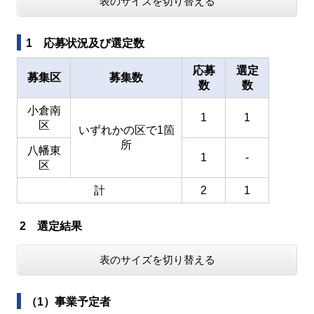
表のサイズを切り替える
1 応募状況及び選定数
応募
選定
募集区
募集数
数
数
小倉南
1
1
区
いずれかの区で1箇
所
八幡東
1
-
区
計
2
1
2 選定結果
表のサイズを切り替える
（1）事業予定者