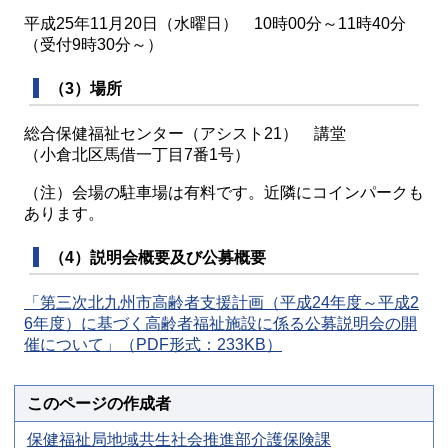
平成25年11月20日（水曜日） 10時00分～11時40分
（受付9時30分～）
（3）場所
総合保健福祉センター（アシスト21） 講堂
（小倉北区馬借一丁目7番1号）
（注）会場の駐車場は有料です。近隣にコインパークも
あります。
（4）説明会概要及び公募概要
「第三次北九州市高齢者支援計画（平成24年度～平成2
6年度）に基づく高齢者福祉施設に係る公募説明会の開
催について」（PDF形式：233KB）
このページの作成者
保健福祉局地域共生社会推進部介護保険課