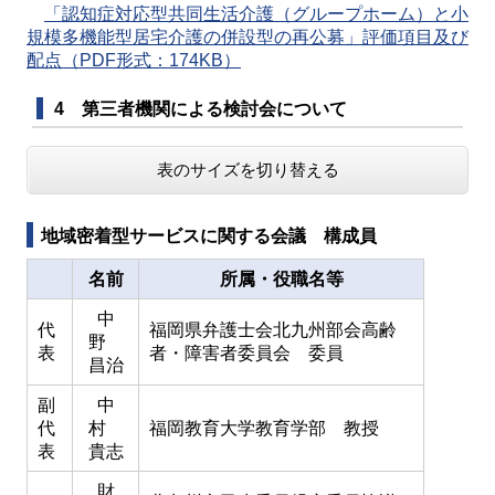
「認知症対応型共同生活介護（グループホーム）と小
規模多機能型居宅介護の併設型の再公募」評価項目及び
配点（PDF形式：174KB）
4 第三者機関による検討会について
表のサイズを切り替える
地域密着型サービスに関する会議 構成員
名前
所属・役職名等
中
代
福岡県弁護士会北九州部会高齢
野
表
者・障害者委員会 委員
昌治
副
中
代
村
福岡教育大学教育学部 教授
表
貴志
財