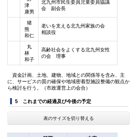
北九州市民生委員児童委員協議
津
会 副会長
康男
猪
老いを支える北九州家族の会
熊
相談役
和仁
丸
高齢社会をよくする北九州女性
林
の会 理事
和子
資金計画、土地、建物、地域との関係等を含み、主
に、サービスの質の確保や地域密着型施設整備の観点か
ら検討を行う。（市政運営上の会合）
5 これまでの経過及び今後の予定
表のサイズを切り替える