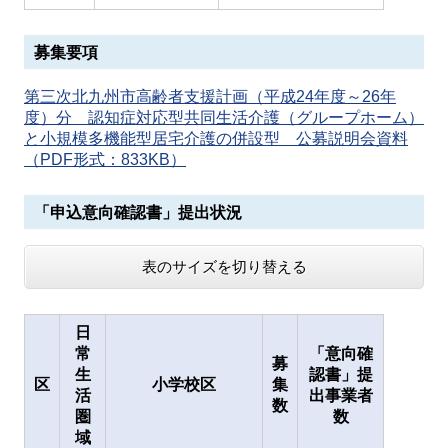
募集要項
第三次北九州市高齢者支援計画（平成24年度～26年
度）分 認知症対応型共同生活介護（グループホーム）
と小規模多機能型居宅介護の併設型 公募説明会資料
（PDF形式：833KB）
「申込意向確認書」提出状況
表のサイズを切り替える
日
常
「意向確
募
生
認書」提
区
小学校区
集
活
出事業者
数
圏
数
域