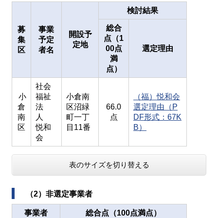
検討結果
総合
募
事業
開設予
点（1
集
予定
定地
00点
選定理由
区
者名
満
点）
社会
小
福祉
小倉南
（福）悦和会
倉
法
区沼緑
66.0
選定理由（P
南
人
町一丁
点
DF形式：67K
区
悦和
目11番
B）
会
表のサイズを切り替える
（2）非選定事業者
事業者
総合点（100点満点）