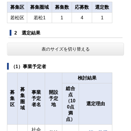
募集区
募集圏域
募集数
応募数
選定数
若松区
若松1
1
4
1
2 選定結果
表のサイズを切り替える
（1）事業予定者
検討結果
総合
募
募
事業
開設
点
集
集
予定
予定
（10
圏
選定理由
区
者名
地
0点
域
満
点）
社会