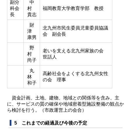
副分
中
科会
村
福岡教育大学教育学部 教授
長
貴志
財
北九州市民生委員児童委員協議
津
会 副会長
康男
野
老いを支える北九州家族の会
村
世話人
尚子
丸
高齢社会をよくする北九州女性
林
の会 理事
和子
資金計画、土地、建物、地域との関係等を含み、主
に、サービスの質の確保や地域密着型施設整備の観点か
ら検討を行う。（市政運営上の会合）
5 これまでの経過及び今後の予定