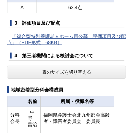
A
62.4点
3 評価項目及び配点
「複合型特別養護老人ホーム再公募 評価項目及び配
点」（PDF形式：68KB）
4 第三者機関による検討会について
表のサイズを切り替える
地域密着型分科会構成員
名前
所属・役職名等
中
分科
福岡県弁護士会北九州部会高齢
野
会長
者・障害者委員会 委員長
昌治