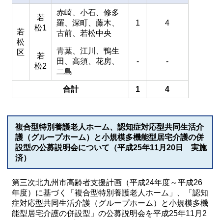
赤崎、小石、修多
若
羅、深町、藤木、
1
4
松1
若
古前、若松中央
松
青葉、江川、鴨生
区
若
田、高須、花房、
-
-
松2
二島
合計
1
4
複合型特別養護老人ホーム、認知症対応型共同生活介
護（グループホーム）と小規模多機能型居宅介護の併
設型の公募説明会について（平成25年11月20日 実施
済）
第三次北九州市高齢者支援計画（平成24年度～平成26
年度）に基づく「複合型特別養護老人ホーム」、「認知
症対応型共同生活介護（グループホーム）と小規模多機
能型居宅介護の併設型」の公募説明会を平成25年11月2