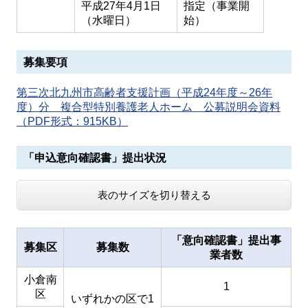
平成27年4月1日
指定（事業開
（水曜日）
始）
募集要項
第三次北九州市高齢者支援計画（平成24年度～26年
度）分 複合型特別養護老人ホーム 公募説明会資料
（PDF形式：915KB）
「申込意向確認書」提出状況
表のサイズを切り替える
「意向確認書」提出事
募集区
募集数
業者数
小倉南
1
区
いずれかの区で1