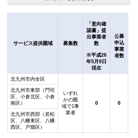
「意向確
認書」提
公募
出事業者
申込
サービス提供圏域
募集数
数
事業
※平成26
者数
年5月9日
現在
北九州市内全区
北九州市東部（門司
いずれ
区、小倉北区、小倉
かの圏
南区）
0
0
域で1事
業者
北九州市西部（若松
区、八幡東区、八幡
西区、戸畑区）