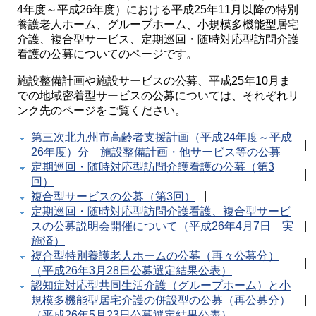
4年度～平成26年度）における平成25年11月以降の特別
養護老人ホーム、グループホーム、小規模多機能型居宅
介護、複合型サービス、定期巡回・随時対応型訪問介護
看護の公募についてのページです。
施設整備計画や施設サービスの公募、平成25年10月ま
での地域密着型サービスの公募については、それぞれリ
ンク先のページをご覧ください。
第三次北九州市高齢者支援計画（平成24年度～平成
26年度）分 施設整備計画・他サービス等の公募
定期巡回・随時対応型訪問介護看護の公募（第3
回）
複合型サービスの公募（第3回）
定期巡回・随時対応型訪問介護看護、複合型サービ
スの公募説明会開催について（平成26年4月7日 実
施済）
複合型特別養護老人ホームの公募（再々公募分）
（平成26年3月28日公募選定結果公表）
認知症対応型共同生活介護（グループホーム）と小
規模多機能型居宅介護の併設型の公募（再公募分）
（平成26年5月23日公募選定結果公表）