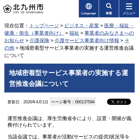
Language
検索
メニュー
現在位置：
トップページ
>
ビジネス・産業
>
医療・福祉・
健康・衛生（事業者向け）
>
福祉
>
事業者のみなさまへの
お知らせ
>
介護保険
>
介護サービス事業者向け情報
>
そ
の他
> 地域密着型サービス事業者の実施する運営推進会議
について
地域密着型サービス事業者の実施する運
営推進会議について
更新日 : 2026年4月1日
ページ番号：000137594
運営推進会議は、厚生労働省令により、設置・開催が義
務付けられています。
当該会議では、事業者が活動(サービスの提供)状況等を