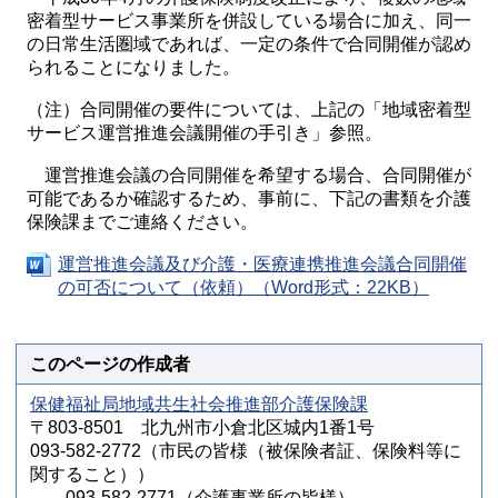
密着型サービス事業所を併設している場合に加え、同一
の日常生活圏域であれば、一定の条件で合同開催が認め
られることになりました。
（注）合同開催の要件については、上記の「地域密着型
サービス運営推進会議開催の手引き」参照。
運営推進会議の合同開催を希望する場合、合同開催が
可能であるか確認するため、事前に、下記の書類を介護
保険課までご連絡ください。
運営推進会議及び介護・医療連携推進会議合同開催
の可否について（依頼）（Word形式：22KB）
このページの作成者
保健福祉局地域共生社会推進部介護保険課
〒803-8501 北九州市小倉北区城内1番1号
093-582-2772（市民の皆様（被保険者証、保険料等に
関すること））
093-582-2771（介護事業所の皆様）