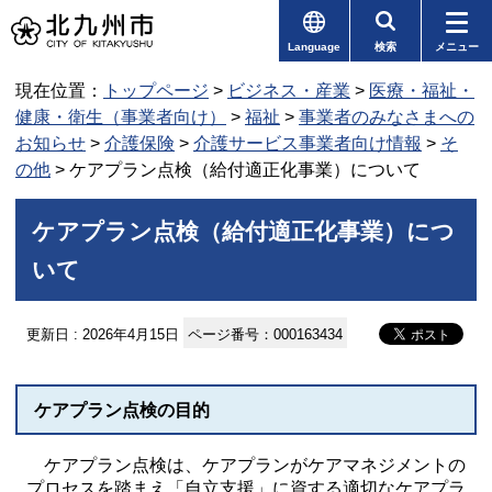
Language
検索
メニュー
現在位置：
トップページ
>
ビジネス・産業
>
医療・福祉・
健康・衛生（事業者向け）
>
福祉
>
事業者のみなさまへの
お知らせ
>
介護保険
>
介護サービス事業者向け情報
>
そ
の他
> ケアプラン点検（給付適正化事業）について
ケアプラン点検（給付適正化事業）につ
いて
更新日 : 2026年4月15日
ページ番号：000163434
ケアプラン点検の目的
ケアプラン点検は、ケアプランがケアマネジメントの
プロセスを踏まえ「自立支援」に資する適切なケアプラ