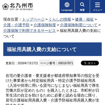
Language
検索
メニュー
現在位置：
トップページ
>
くらしの情報
>
健康・福祉
>
介護・介護予防
>
介護保険制度
>
介護保険制度について
>
介護保険で利用できるサービス
> 福祉用具購入費の支給に
ついて
福祉用具購入費の支給について
更新日 : 2026年7月27日
ページ番号：000167871
在宅の要介護者・要支援者が都道府県知事等の指定を受
けた事業者から特定福祉用具・特定介護予防福祉用具
（入浴や排泄に用いる貸与になじまない福祉用具で厚生
労働大臣が定めたもの）を購入したときは、市町村が日
常生活の自立を助けるために必要と認める場合に限り、
居宅介護福祉用具購入費・介護予防福祉用具購入費が支