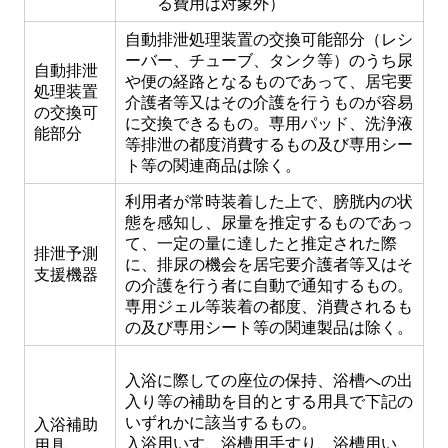
る費用は対象外）
自動排泄処理装置の交換可能部分（レシ
ーバー、チューブ、タンク等）のうち尿
自動排泄
や便の経路となるものであって、居宅要
処理装置
介護者等又はその介護を行うものが容易
の交換可
に交換できるもの。専用パッド、洗浄液
能部分
等排泄の都度消費するもの及び専用シー
ト等の関連商品は除く。
利用者が常時装着した上で、膀胱内の状
態を感知し、尿量を推定するものであっ
て、一定の量に達したと推定された際
排泄予測
に、排尿の機会を居宅要介護者等又はそ
支援機器
の介護を行う者に自動で通知するもの。
専用ジェル等装着の都度、消費されるも
の及び専用シート等の関連製品は除く。
入浴に際しての座位の保持、浴槽への出
入り等の補助を目的とする用具で下記の
いずれかに該当するもの。
入浴補助
入浴用いす、浴槽用手すり、浴槽用い
用具