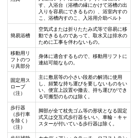
す、入浴台（浴槽の縁にかけて浴槽の出
入りを容易にできるもの）、浴室内すの
こ、浴槽内すのこ、入浴用介助ベルト
空気式または折りたたみ式等で容易に移
簡易浴槽
動できるものであって、取水又は排水の
ために工事を伴わないもの。
移動用リ
身体に適合するもので、移動用リフトに
フトのつ
連結可能なもの。
り具部分
主に敷居等の小さい段差の解消に使用
固定用ス
し、頻繁な持ち運びを要しないものをい
ロープ
い、便宜上設置や撤去、持ち運びができ
（注）
る可搬型のものは除く。
歩行器
脚部が全て杖先ゴム等の形状となる固定
（歩行車
式又は交互式歩行器をいい、車輪・キャ
を除く）
スターが付いている歩行器は除く。
（注）