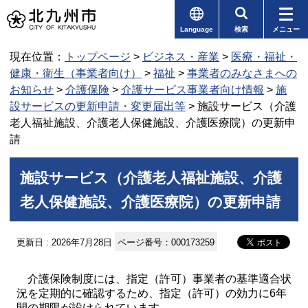
Language
検索
メニュー
現在位置：
トップページ
>
ビジネス・産業
>
医療・福祉・
健康・衛生（事業者向け）
>
福祉
>
事業者のみなさまへの
お知らせ
>
介護保険
>
介護サービス事業者向け情報
>
施
設サービスの更新申請・変更届出等
> 施設サービス（介護
老人福祉施設、介護老人保健施設、介護医療院）の更新申
請
施設サービス（介護老人福祉施設、介護
老人保健施設、介護医療院）の更新申請
更新日 : 2026年7月28日
ページ番号：000173259
介護保険制度には、指定（許可）事業者の基準適合状
況を定期的に確認するため、指定（許可）の効力に6年
間の期限が設けられています。