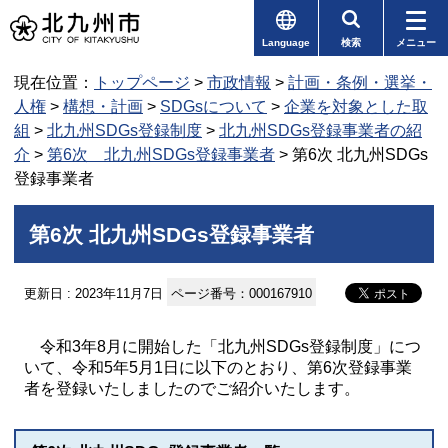
Language
検索
メニュー
現在位置：
トップページ
>
市政情報
>
計画・条例・選挙・
人権
>
構想・計画
>
SDGsについて
>
企業を対象とした取
組
>
北九州SDGs登録制度
>
北九州SDGs登録事業者の紹
介
>
第6次 北九州SDGs登録事業者
> 第6次 北九州SDGs
登録事業者
第6次 北九州SDGs登録事業者
更新日 : 2023年11月7日
ページ番号：000167910
令和3年8月に開始した「北九州SDGs登録制度」につ
いて、令和5年5月1日に以下のとおり、第6次登録事業
者を登録いたしましたのでご紹介いたします。