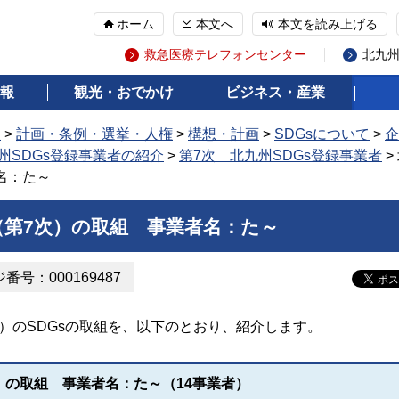
ホーム
本文へ
本文を読み上げる
救急医療テレフォンセンター
北九
報
観光・おでかけ
ビジネス・産業
報
>
計画・条例・選挙・人権
>
構想・計画
>
SDGsについて
>
企
州SDGs登録事業者の紹介
>
第7次 北九州SDGs登録事業者
>
名：た～
（第7次）の取組 事業者名：た～
番号：000169487
）のSDGsの取組を、以下のとおり、紹介します。
）の取組 事業者名：た～（14事業者）