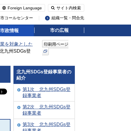
Foreign Language
サイト内検索
州市コールセンター
組織一覧・問合先
市の広報
市政情報
業を対象とした
印刷用ページ
 北九州SDGs登
北九州SDGs登録事業者の
紹介
第1次 北九州SDGs登
録事業者
第2次 北九州SDGs登
録事業者
第3次 北九州SDGs登
録事業者