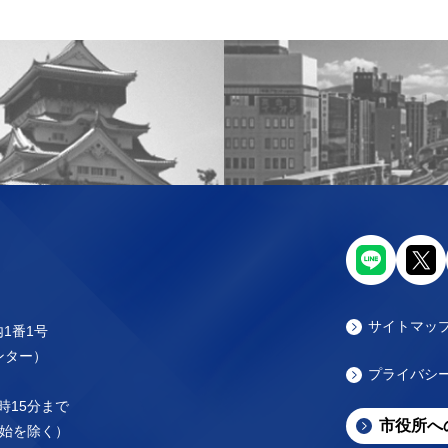
サイトマッ
内1番1号
センター）
プライバシ
時15分まで
市役所へ
始を除く）