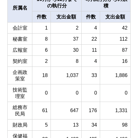
の執行分
積
所属名
件数
支出金額
件数
支出金額
会計室
1
2
4
42
秘書室
8
37
22
112
広報室
6
30
11
87
契約室
2
8
4
16
企画政
18
1,037
33
1,886
策室
技術監
0
0
0
0
理室
総務市
61
647
176
1,331
民局
財政局
5
13
34
98
保健福