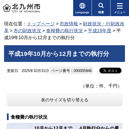
Language
検索
メニュー
現在位置：
トップページ
>
市政情報
>
財政状況・行財政改
革
>
市の財政状況
>
食糧費の執行状況
>
平成19年度
> 平
成19年10月から12月までの執行分
平成19年10月から12月までの執行分
更新日 : 2025年10月31日
ページ番号：000005946
（単位：件、千円）
表のサイズを切り替える
食糧費の執行状況
10月から12月まで
4月執行分からの累