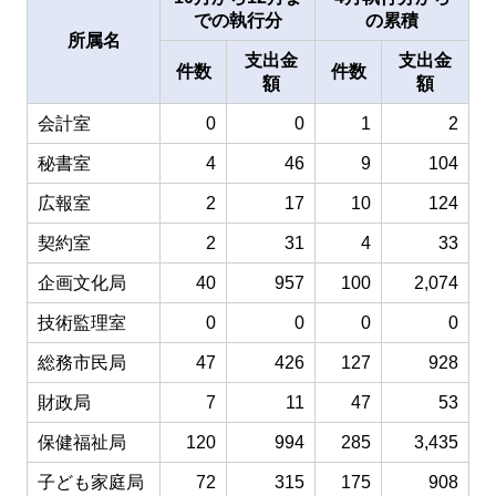
での執行分
の累積
所属名
支出金
支出金
件数
件数
額
額
会計室
0
0
1
2
秘書室
4
46
9
104
広報室
2
17
10
124
契約室
2
31
4
33
企画文化局
40
957
100
2,074
技術監理室
0
0
0
0
総務市民局
47
426
127
928
財政局
7
11
47
53
保健福祉局
120
994
285
3,435
子ども家庭局
72
315
175
908