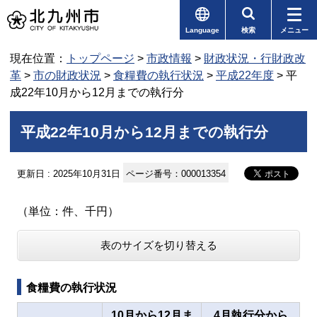
Language
検索
メニュー
現在位置：
トップページ
>
市政情報
>
財政状況・行財政改
革
>
市の財政状況
>
食糧費の執行状況
>
平成22年度
> 平
成22年10月から12月までの執行分
平成22年10月から12月までの執行分
更新日 : 2025年10月31日
ページ番号：000013354
（単位：件、千円）
表のサイズを切り替える
食糧費の執行状況
10月から12月ま
4月執行分から