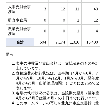
人事委員会事
3
12
11
43
務局
監査事務局
0
0
1
12
農業委員会事
0
0
1
4
務局
合計
504
7,174
1,316
15,430
備考
表中の件数及び支出金額は、支払済みのものを計
上しています。
食糧諸費の執行状況は、四半期（4月から6月、7
月から9月、10月から12月、1月から3月、翌年度
4月から5月（出納整理期間））ごとにまとめて公
表します。
各期の執行状況の公表は、当該期の翌月（翌年度
4月から5月分は翌々月）の末日までに行います。
このホームページの写しを北九州市立文書館（北