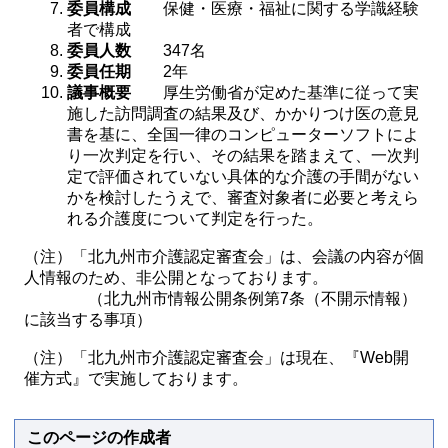
委員構成
保健・医療・福祉に関する学識経験
者で構成
委員人数
347名
委員任期
2年
議事概要
厚生労働省が定めた基準に従って実
施した訪問調査の結果及び、かかりつけ医の意見
書を基に、全国一律のコンピューターソフトによ
り一次判定を行い、その結果を踏まえて、一次判
定で評価されていない具体的な介護の手間がない
かを検討したうえで、審査対象者に必要と考えら
れる介護度について判定を行った。
（注）「北九州市介護認定審査会」は、会議の内容が個
人情報のため、非公開となっております。
（北九州市情報公開条例第7条（不開示情報）
に該当する事項）
（注）「北九州市介護認定審査会」は現在、『Web開
催方式』で実施しております。
このページの作成者