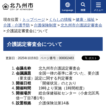
Language
検索
メニュー
現在位置：
トップページ
>
くらしの情報
>
健康・福祉
>
介護・介護予防
>
介護保険制度
>
北九州市介護認定審査会
> 介護認定審査会について
介護認定審査会について
更新日 : 2025年10月8日
ページ番号：000002483
会議名称
北九州市介護認定審査会
会議議題
全国一律の基準に基づいた、要介護
（要支援）認定に関する判定審査
開催日程
「開催状況」のとおり
開催時間
19時より実施（1時間程度）
開催場所
総合保健福祉センター（小倉北区馬
借一丁目7番1号）
設置根拠
介護保険法第14条