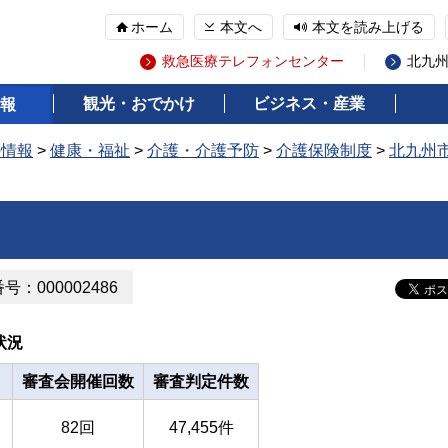
ホーム
本文へ
本文を読み上げる
救急医療テレフォンセンター
北九
観光・おでかけ
ビジネス・産業
報
の情報
>
健康・福祉
>
介護・介護予防
>
介護保険制度
>
北九州
：000002486
状況
審査会開催回数
審査判定件数
82回
47,455件