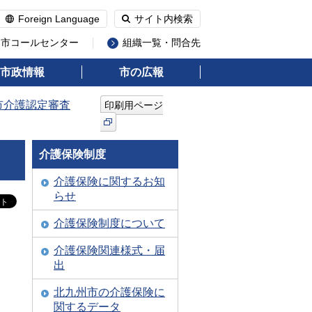
Foreign Language
サイト内検索
州市コールセンター
組織一覧・問合先
市政情報
市の広報
市介護認定審査
印刷用ページ
介護保険制度
介護保険に関するお知
らせ
介護保険制度について
介護保険関連様式・届
出
北九州市の介護保険に
関するデータ