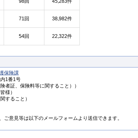
98回
45,283件
71回
38,982件
54回
22,322件
）
護保険課
城内1番1号
様（被保険者証、保険料等に関すること））
の皆様）
定に関すること）
、ご意見等は以下のメールフォームより送信できます。