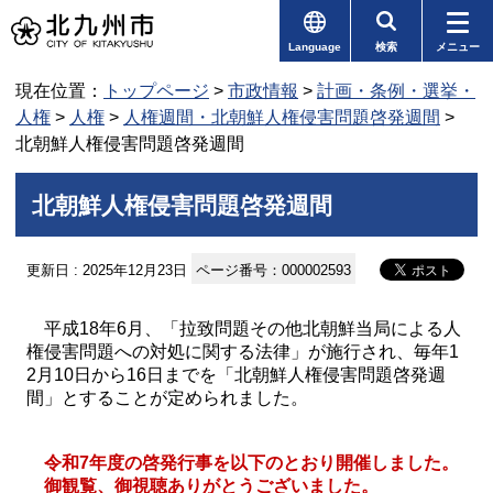
Language
検索
メニュー
現在位置：
トップページ
>
市政情報
>
計画・条例・選挙・
人権
>
人権
>
人権週間・北朝鮮人権侵害問題啓発週間
>
北朝鮮人権侵害問題啓発週間
北朝鮮人権侵害問題啓発週間
更新日 : 2025年12月23日
ページ番号：000002593
平成18年6月、「拉致問題その他北朝鮮当局による人
権侵害問題への対処に関する法律」が施行され、毎年1
2月10日から16日までを「北朝鮮人権侵害問題啓発週
間」とすることが定められました。
令和7年度の啓発行事を以下のとおり開催しました。
御観覧、御視聴ありがとうございました。