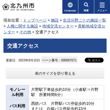
Language
検索
メニュー
現在位置：
トップページ
>
施設
>
生活分野ごとの施設一覧
>
人権に関する施設
>
地域交流センター
>
貴船地域交流セ
ンター
>
その他
> 交通アクセス
交通アクセス
更新日 : 2023年8月15日
ページ番号：000007071
表のサイズを切り替える
モノレー
片野駅下車徒歩約10分（小倉駅⇒片野
ル利用
駅 所要時間6分）
西鉄バス 片野駅バス停徒歩約10分
バス利用
または、白銀バス停徒歩約15分