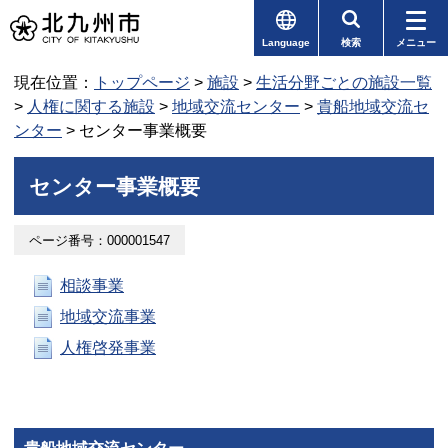
Language
検索
メニュー
現在位置：
トップページ
>
施設
>
生活分野ごとの施設一覧
>
人権に関する施設
>
地域交流センター
>
貴船地域交流セ
ンター
> センター事業概要
センター事業概要
ページ番号：000001547
相談事業
地域交流事業
人権啓発事業