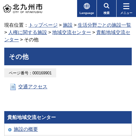
Language
検索
メニュー
現在位置：
トップページ
>
施設
>
生活分野ごとの施設一覧
>
人権に関する施設
>
地域交流センター
>
貴船地域交流セ
ンター
> その他
その他
ページ番号：000169901
交通アクセス
貴船地域交流センター
施設の概要