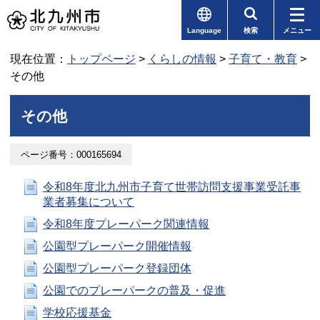
Language
検索
メニュー
現在位置：
トップページ
>
くらしの情報
>
子育て・教育
>
その他
その他
ページ番号：000165694
令和8年度北九州市子育て世帯訪問支援事業受託事
業者募集について
令和8年度プレーパーク関連情報
公園型プレーパーク開催情報
公園型プレーパーク登録団体
公園でのプレーパークの普及・促進
学校応援基金