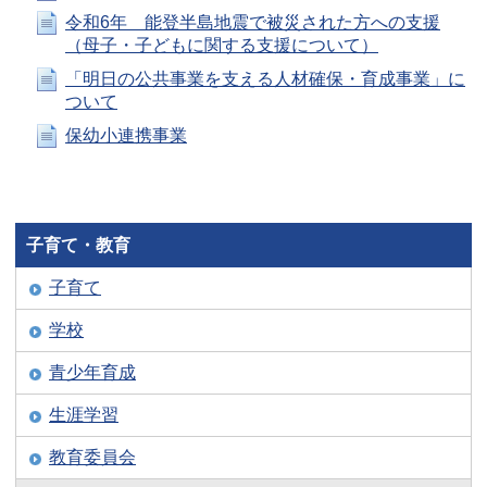
令和6年 能登半島地震で被災された方への支援
（母子・子どもに関する支援について）
「明日の公共事業を支える人材確保・育成事業」に
ついて
保幼小連携事業
子育て・教育
子育て
学校
青少年育成
生涯学習
教育委員会