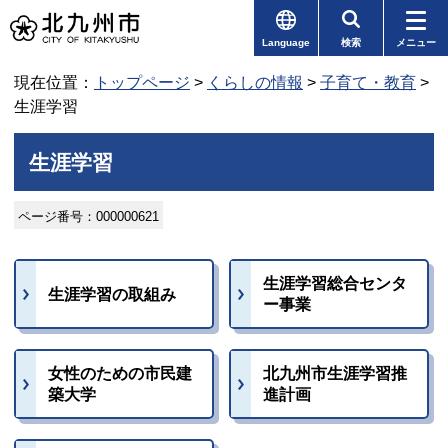
Language
検索
メニュー
現在位置：
トップページ
>
くらしの情報
>
子育て・教育
>
生涯学習
生涯学習
ページ番号：000000621
生涯学習総合センタ
生涯学習の取組み
ー事業
女性のための市民建
北九州市生涯学習推
築大学
進計画