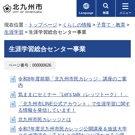
Language
検索
メニュー
現在位置：
トップページ
>
くらしの情報
>
子育て・教育
>
生涯学習
> 生涯学習総合センター事業
生涯学習総合センター事業
ページ番号：000000626
令和8年度前期「北九州市民カレッジ」講座のご案
内
気ままにセミナー「Let’s talk（レッツトーク）！」
「北九州市LINE公式アカウント」で生涯学習に関す
る情報を発信しています！
北九州市民カレッジとは
令和7年度北九州市民カレッジ公開講座＆放送大学