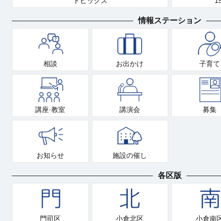
トピックス
1
情報ステーション
相談
お出かけ
子育て
講座·教室
講演会
募集
お知らせ
施設の催し
各区版
門司区
小倉北区
小倉南