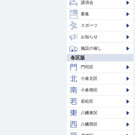
講演会
募集
スポーツ
お知らせ
施設の催し
各区版
門司区
小倉北区
小倉南区
若松区
八幡東区
八幡西区