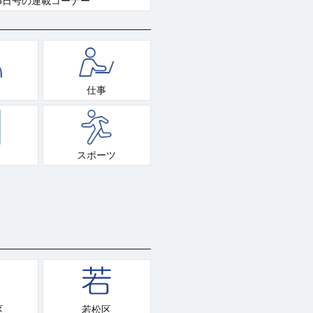
5日号の連載コーナー
仕事
スポーツ
区
若松区