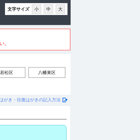
文字サイズ
小
中
大
い。
若松区
八幡東区
はがき・往復はがきの記入方法