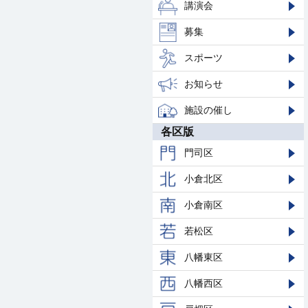
講演会
募集
スポーツ
お知らせ
施設の催し
各区版
門司区
小倉北区
小倉南区
若松区
八幡東区
八幡西区