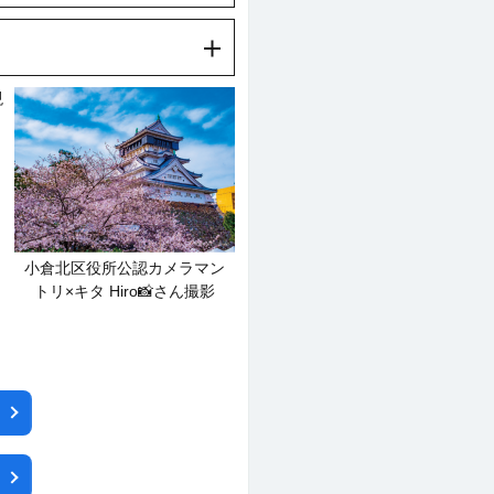
現
小倉北区役所公認カメラマン
トリ×キタ Hiro📸さん撮影