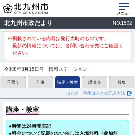
メニュー
北九州市政だより
NO.1502
※掲載されている内容は発行当時のものです。
最新の情報については、各問い合わせ先にご確認く
ださい。
令和8年3月15日号 情報ステーション
子育て
仕事
講座・教室
講演会
募集
はがき・往復はがきの記入方法
講座・教室
●時間は24時間表記
●料金について記載のない催しは入場無料（参加無