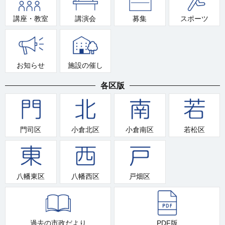
講座・教室
講演会
募集
スポーツ
お知らせ
施設の催し
各区版
門司区
小倉北区
小倉南区
若松区
八幡東区
八幡西区
戸畑区
過去の市政だより
PDF版