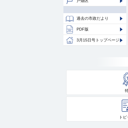
戸畑区
過去の市政だより
PDF版
3月15日号トップページ
トピ