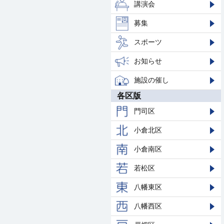
講演会
募集
スポーツ
お知らせ
施設の催し
各区版
門司区
小倉北区
小倉南区
若松区
八幡東区
八幡西区