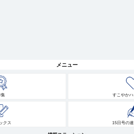
メニュー
特集
すこやかハ
ックス
15日号の