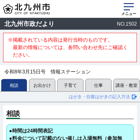
メニュー
北九州市政だより
NO.1502
※掲載されている内容は発行当時のものです。
最新の情報については、各問い合わせ先にご確認く
ださい。
令和8年3月15日号 情報ステーション
相談
お出かけ
子育て
仕事
講座・教室
はがき・往復はがきの記入方法
相談
●時間は24時間表記
●料金について記載のない催しは入場無料（参加無