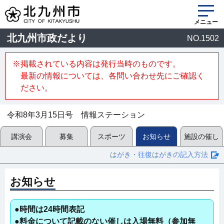
メニュー
北九州市政だより
NO.1502
※掲載されている内容は発行当時のものです。
最新の情報については、各問い合わせ先にご確認く
ださい。
令和8年3月15日号 情報ステーション
講演会
募集
スポーツ
お知らせ
施設の催し
はがき・往復はがきの記入方法
お知らせ
●時間は24時間表記
●料金について記載のない催しは入場無料（参加無