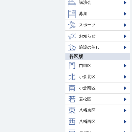
講演会
募集
スポーツ
お知らせ
施設の催し
各区版
門司区
小倉北区
小倉南区
若松区
八幡東区
八幡西区