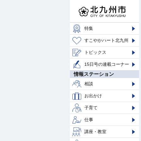
特集
すこやかハート北九州
トピックス
15日号の連載コーナー
情報ステーション
相談
お出かけ
子育て
仕事
講座・教室