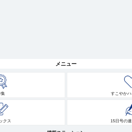
メニュー
特集
すこやかハ
ックス
15日号の