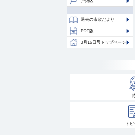
戸畑区
過去の市政だより
PDF版
3月15日号トップページ
トピ